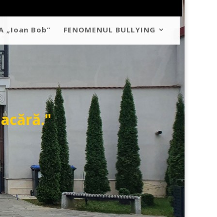
A „Ioan Bob”
FENOMENUL BULLYING
lacără."