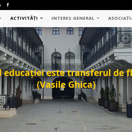
o
ACTIVITĂȚI
INTERES GENERAL
ASOCIAȚI
 educației este transferul de f
(Vasile Ghica)