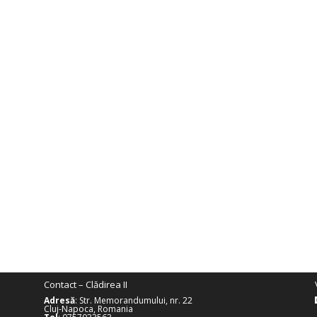
Contact – Clădirea II
Adresă
: Str. Memorandumului, nr. 22
Cluj-Napoca, Romania