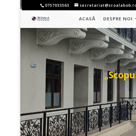
0757033563
secretariat@scoalabob.r
ACASĂ
DESPRE NOI
„Scopul