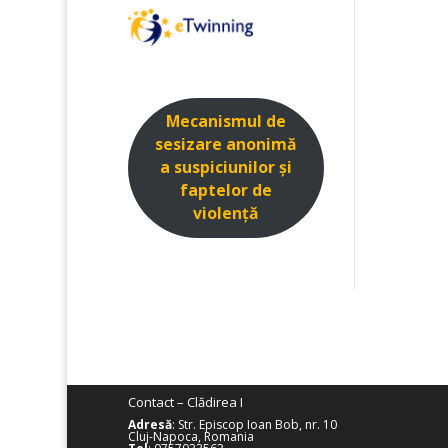
Mecanismul de
sesizare anonimă
a suspiciunilor și
faptelor de
violenţă
Contact – Clădirea I
Adresă
: Str. Episcop Ioan Bob, nr. 10
Cluj-Napoca, Romania