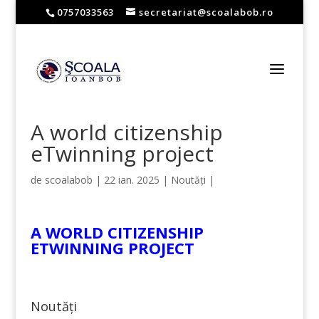
0757033563
secretariat@scoalabob.ro
A world citizenship
eTwinning project
de
scoalabob
|
22 ian. 2025
|
Noutăți
|
A WORLD CITIZENSHIP
ETWINNING PROJECT
Noutăţi