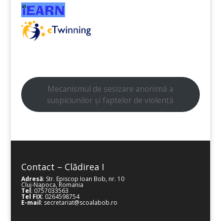
Mecanismul de sesizare anonimă a
suspiciunilor și faptelor de violență
Contact – Clădirea I
Adresă
: Str. Episcop Ioan Bob, nr. 10
Cluj-Napoca, Romania
Tel
: 0757033563
Tel FIX
: 0264598754
E-mail
: secretariat@scoalabob.ro