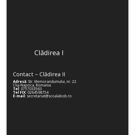
Clădirea I
Contact – Clădirea II
Adresă
: Str. Memorandumului, nr. 22
Cluj-Napoca, Romania
Tel
: 0757033563
Tel FIX
: 0264598754
E-mail
: secretariat@scoalabob.ro