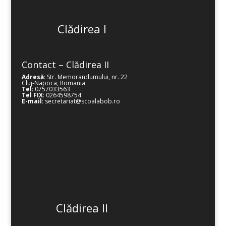
Clădirea I
Contact – Clădirea II
Adresă
: Str. Memorandumului, nr. 22
Cluj-Napoca, Romania
Tel
: 0757033563
Tel FIX
: 0264598754
E-mail
: secretariat@scoalabob.ro
Clădirea II