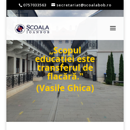
0757033563
secretariat@scoalabob.ro
„Scopul
educației este
transferul de
flacără."
(Vasile Ghica)