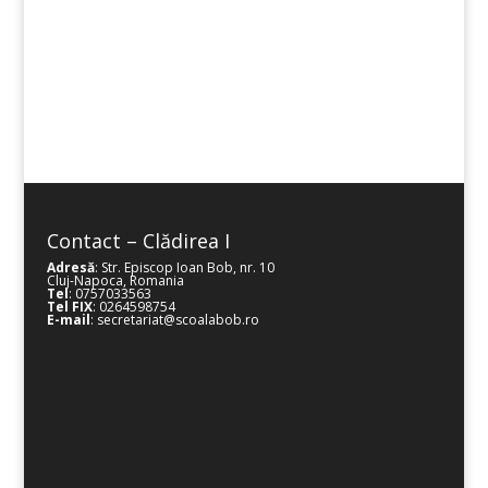
Activitati extracurriculare
Contact – Clădirea I
Adresă
: Str. Episcop Ioan Bob, nr. 10
Cluj-Napoca, Romania
Tel
: 0757033563
Tel FIX
: 0264598754
E-mail
: secretariat@scoalabob.ro