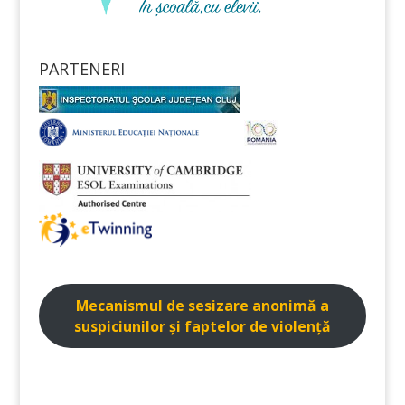
PARTENERI
Mecanismul de sesizare anonimă a
suspiciunilor și faptelor de violenţă