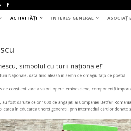
o
ACTIVITĂȚI
INTERES GENERAL
ASOCIAȚI
escu
nescu, simbolul culturii naționale!”
lturii Naţionale, data fiind aleasă în semn de omagiu faţă de poetul
ers de conștientizare a valorii operei eminesciene, componentă import
i, au fost dăruite celor 1000 de angajați ai Companiei Betfair Romani
area în educarea tinerei generații, prin intermediul cărților donate ș