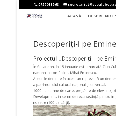
0757033563
secretariat@scoalabob.r
ACASĂ
DESPRE NOI
Descoperiți-l pe Emin
Proiectul ,,Descoperiți-l pe Emi
În fiecare an, la 15 ianuarie este marcată Ziua Cu
naţional al românilor, Mihai Eminescu.
Acțiunile derulate în acest an reprezintă un dem
a patrimoniului cultural național și universal.
1000 de semne de carte, pregătite de elevii noștr
Development, în semn de recunoștință pentru implic
noastre (100 de cărți).