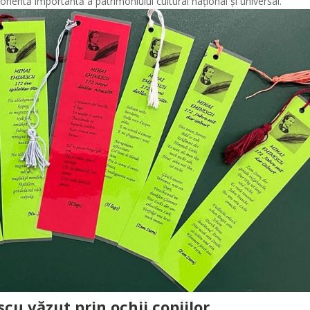
nentă importantă a patrimoniului cultural național și universal.
cu văzut prin ochii copiilor