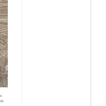
a.
 de