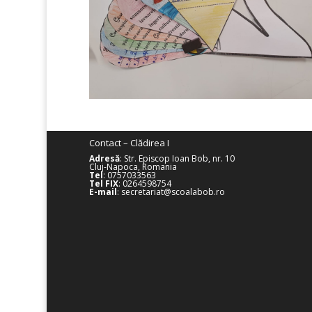
Contact – Clădirea I
Adresă
: Str. Episcop Ioan Bob, nr. 10
Cluj-Napoca, Romania
Tel
: 0757033563
Tel FIX
: 0264598754
E-mail
: secretariat@scoalabob.ro