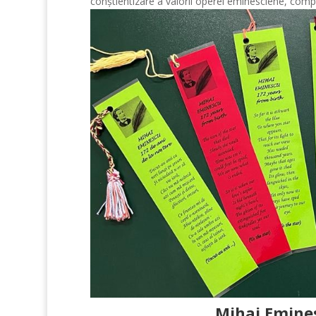
conștientizare a valorii operei eminesciene, compo
Mihai Emines