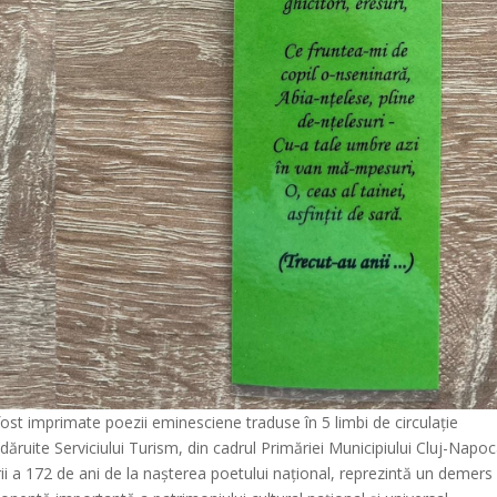
st imprimate poezii eminesciene traduse în 5 limbi de circulație
i dăruite Serviciului Turism, din cadrul Primăriei Municipiului Cluj-Napoc
rii a 172 de ani de la nașterea poetului național, reprezintă un demers