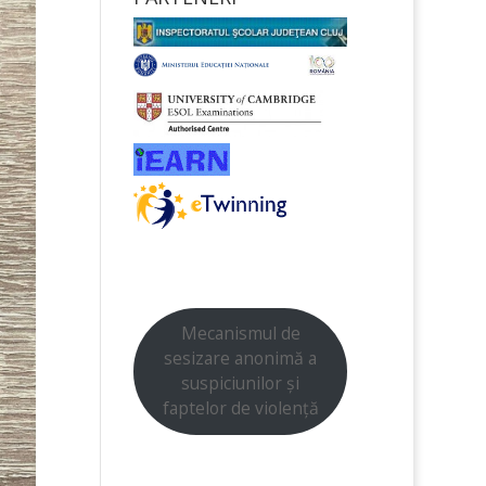
Mecanismul de
sesizare anonimă a
suspiciunilor și
faptelor de violență