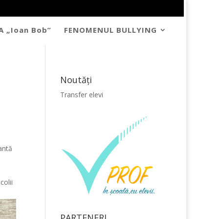
A „Ioan Bob”
FENOMENUL BULLYING
Noutăţi
Transfer elevi
antă
a
colii
PARTENERI